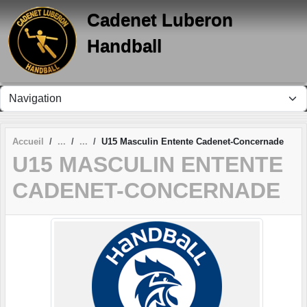
Panneau de gestion des cookies
Cadenet Luberon
Handball
Accueil
U15 Masculin Entente Cadenet-Concernade
U15 MASCULIN ENTENTE
CADENET-CONCERNADE