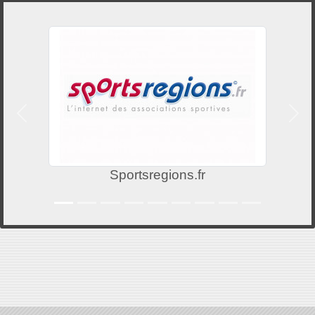
Précedent
Suiv
Sportsregions.fr