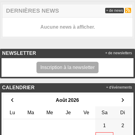
DERNIÈRES NEWS
+ de news
Aucune news à afficher.
NEWSLETTER
+ de newsletters
Inscription à la newsletter
CALENDRIER
+ d'évènements
Août 2026
Lu
Ma
Me
Je
Ve
Sa
Di
1
2