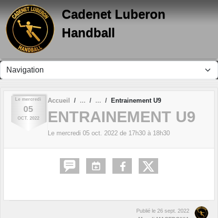
Panneau de gestion des cookies
Cadenet Luberon
Handball
Le
mercredi
Accueil
Entrainement U9
05
ENTRAINEMENT U9
OCT.
2022
Le
mercredi
05
oct.
2022
de 17h30 à 18h30
Publié le
26 sept. 2022