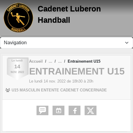
Panneau de gestion des cookies
Cadenet Luberon
Handball
Le
lundi
Accueil
Entrainement U15
14
ENTRAINEMENT U15
NOV.
2022
Le
lundi
14
nov.
2022
de 18h30 à 20h
U15 MASCULIN ENTENTE CADENET CONCERNADE