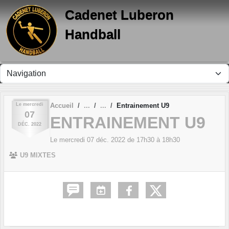
Panneau de gestion des cookies
Cadenet Luberon
Handball
Le
mercredi
Accueil
Entrainement U9
07
ENTRAINEMENT U9
DÉC.
2022
Le
mercredi
07
déc.
2022
de 17h30 à 18h30
U9 MIXTES