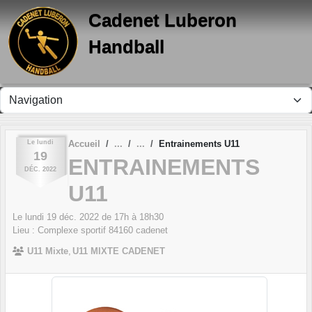
Panneau de gestion des cookies
Cadenet Luberon
Handball
Le
lundi
Accueil
Entrainements U11
19
ENTRAINEMENTS
DÉC.
2022
U11
Le
lundi
19
déc.
2022
de 17h à 18h30
Lieu :
Complexe sportif
84160
cadenet
U11 Mixte
U11 MIXTE CADENET