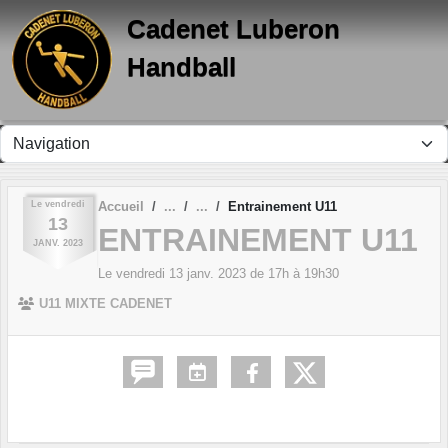
Panneau de gestion des cookies
Cadenet Luberon
Handball
Le
vendredi
Accueil
Entrainement U11
13
ENTRAINEMENT U11
JANV.
2023
Le
vendredi
13
janv.
2023
de 17h à 19h30
U11 MIXTE CADENET