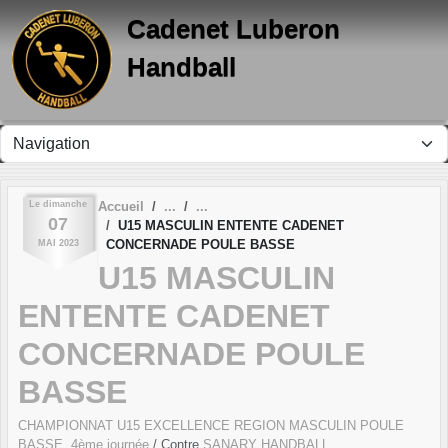
Panneau de gestion des cookies
Cadenet Luberon
Handball
Le
dimanche
Accueil
07
U15 MASCULIN ENTENTE CADENET
CONCERNADE POULE BASSE
MAI
2023
U15 MASCULIN
ENTENTE CADENET
CONCERNADE POULE
BASSE
CHAMPIONNAT U15 EXCELLENCE REGION MASCULIN POULE
BASSE, 4ème journée
/ Contre
SANARY HANDBALL