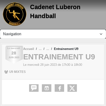
Panneau de gestion des cookies
Cadenet Luberon
Handball
Le
mercredi
Accueil
Entrainement U9
28
ENTRAINEMENT U9
JUIN
2023
Le
mercredi
28
juin
2023
de 17h30 à 18h30
U9 MIXTES